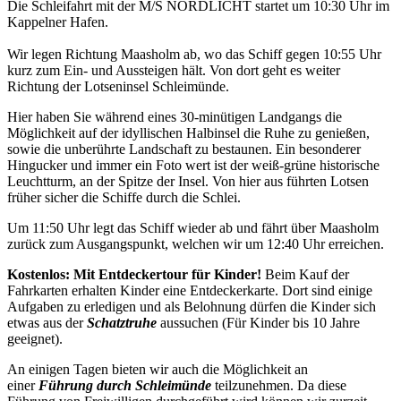
Die Schleifahrt mit der M/S NORDLICHT startet um 10:30 Uhr im
Kappelner Hafen.
Wir legen Richtung Maasholm ab, wo das Schiff gegen 10:55 Uhr
kurz zum Ein- und Aussteigen hält. Von dort geht es weiter
Richtung der Lotseninsel Schleimünde.
Hier haben Sie während eines 30-minütigen Landgangs die
Möglichkeit auf der idyllischen Halbinsel die Ruhe zu genießen,
sowie die unberührte Landschaft zu bestaunen. Ein besonderer
Hingucker und immer ein Foto wert ist der weiß-grüne historische
Leuchtturm, an der Spitze der Insel. Von hier aus führten Lotsen
früher sicher die Schiffe durch die Schlei.
Um 11:50 Uhr legt das Schiff wieder ab und fährt über Maasholm
zurück zum Ausgangspunkt, welchen wir um 12:40 Uhr erreichen.
Kostenlos: Mit Entdeckertour für Kinder!
Beim Kauf der
Fahrkarten erhalten Kinder eine Entdeckerkarte. Dort sind einige
Aufgaben zu erledigen und als Belohnung dürfen die Kinder sich
etwas aus der
Schatztruhe
aussuchen (Für Kinder bis 10 Jahre
geeignet).
An einigen Tagen bieten wir auch die Möglichkeit an
einer
Führung durch Schleimünde
teilzunehmen. Da diese