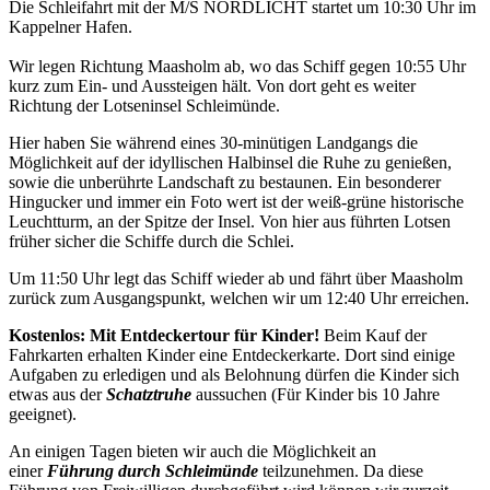
Die Schleifahrt mit der M/S NORDLICHT startet um 10:30 Uhr im
Kappelner Hafen.
Wir legen Richtung Maasholm ab, wo das Schiff gegen 10:55 Uhr
kurz zum Ein- und Aussteigen hält. Von dort geht es weiter
Richtung der Lotseninsel Schleimünde.
Hier haben Sie während eines 30-minütigen Landgangs die
Möglichkeit auf der idyllischen Halbinsel die Ruhe zu genießen,
sowie die unberührte Landschaft zu bestaunen. Ein besonderer
Hingucker und immer ein Foto wert ist der weiß-grüne historische
Leuchtturm, an der Spitze der Insel. Von hier aus führten Lotsen
früher sicher die Schiffe durch die Schlei.
Um 11:50 Uhr legt das Schiff wieder ab und fährt über Maasholm
zurück zum Ausgangspunkt, welchen wir um 12:40 Uhr erreichen.
Kostenlos: Mit Entdeckertour für Kinder!
Beim Kauf der
Fahrkarten erhalten Kinder eine Entdeckerkarte. Dort sind einige
Aufgaben zu erledigen und als Belohnung dürfen die Kinder sich
etwas aus der
Schatztruhe
aussuchen (Für Kinder bis 10 Jahre
geeignet).
An einigen Tagen bieten wir auch die Möglichkeit an
einer
Führung durch Schleimünde
teilzunehmen. Da diese