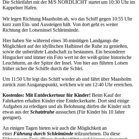
Die Schleifahrt mit der M/S NORDLICHT startet um 10:30 Uhr im
Kappelner Hafen.
Wir legen Richtung Maasholm ab, wo das Schiff gegen 10:55 Uhr
kurz zum Ein- und Aussteigen hält. Von dort geht es weiter
Richtung der Lotseninsel Schleimünde.
Hier haben Sie während eines 30-minütigen Landgangs die
Möglichkeit auf der idyllischen Halbinsel die Ruhe zu genießen,
sowie die unberührte Landschaft zu bestaunen. Ein besonderer
Hingucker und immer ein Foto wert ist der weiß-grüne historische
Leuchtturm, an der Spitze der Insel. Von hier aus führten Lotsen
früher sicher die Schiffe durch die Schlei.
Um 11:50 Uhr legt das Schiff wieder ab und fährt über Maasholm
zurück zum Ausgangspunkt, welchen wir um 12:40 Uhr erreichen.
Kostenlos: Mit Entdeckertour für Kinder!
Beim Kauf der
Fahrkarten erhalten Kinder eine Entdeckerkarte. Dort sind einige
Aufgaben zu erledigen und als Belohnung dürfen die Kinder sich
etwas aus der
Schatztruhe
aussuchen (Für Kinder bis 10 Jahre
geeignet).
An einigen Tagen bieten wir auch die Möglichkeit an
einer
Führung durch Schleimünde
teilzunehmen. Da diese