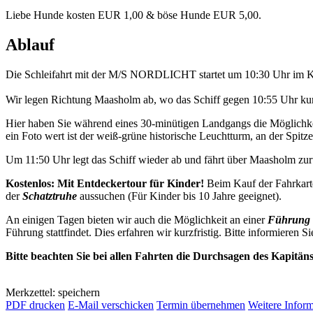
Liebe Hunde kosten EUR 1,00 & böse Hunde EUR 5,00.
Ablauf
Die Schleifahrt mit der M/S NORDLICHT startet um 10:30 Uhr im K
Wir legen Richtung Maasholm ab, wo das Schiff gegen 10:55 Uhr kurz
Hier haben Sie während eines 30-minütigen Landgangs die Möglichkei
ein Foto wert ist der weiß-grüne historische Leuchtturm, an der Spitze 
Um 11:50 Uhr legt das Schiff wieder ab und fährt über Maasholm z
Kostenlos: Mit Entdeckertour für Kinder!
Beim Kauf der Fahrkarte
der
Schatztruhe
aussuchen (Für Kinder bis 10 Jahre geeignet).
An einigen Tagen bieten wir auch die Möglichkeit an einer
Führung 
Führung stattfindet. Dies erfahren wir kurzfristig. Bitte informieren Si
Bitte beachten Sie bei allen Fahrten die Durchsagen des Kapitän
Merkzettel: speichern
PDF drucken
E-Mail verschicken
Termin übernehmen
Weitere Infor