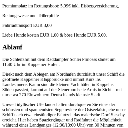
Premiumplatz im Rettungsboot: 5,99€ inkl. Eisbergversicherung,
Rettungsweste und Trillerpfeife
Fahrradtransport EUR 3,00
Liebe Hunde kosten EUR 1,00 & böse Hunde EUR 5,00.
Ablauf
Die Schleifahrt mit dem Raddampfer Schlei Princess startet um
11:40 Uhr im Kappelner Hafen.
Direkt nach dem Ablegen am Nordhafen durchläuft unser Schiff die
geöffnete Kappelner Klappbrücke und nimmt Kurs ins
Landesinnere. Kaum sind die kleinen Yachthäfen in Kappelns
Süden passiert, kommt auf der Steuerbordseite Arnis in Sicht – mit
nur etwa 270 Einwohnern Deutschlands kleinste Stadt.
Unweit idyllischer Uferlandschaften durchqueren Sie eines der
schönsten und spannendsten Segelreviere der Ostseeküste, ehe unser
Schiff nach etwa einstündiger Fahrtzeit das malerische Dorf Sieseby
erreicht. Hier haben Spaziergänger und Radfahrer die Möglichkeit,
während eines Landganges (12:30/13:00 Uhr) von 30 Minuten von