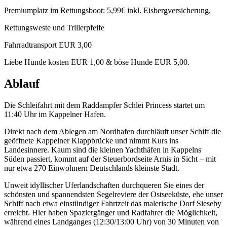
Premiumplatz im Rettungsboot: 5,99€ inkl. Eisbergversicherung,
Rettungsweste und Trillerpfeife
Fahrradtransport EUR 3,00
Liebe Hunde kosten EUR 1,00 & böse Hunde EUR 5,00.
Ablauf
Die Schleifahrt mit dem Raddampfer Schlei Princess startet um
11:40 Uhr im Kappelner Hafen.
Direkt nach dem Ablegen am Nordhafen durchläuft unser Schiff die
geöffnete Kappelner Klappbrücke und nimmt Kurs ins
Landesinnere. Kaum sind die kleinen Yachthäfen in Kappelns
Süden passiert, kommt auf der Steuerbordseite Arnis in Sicht – mit
nur etwa 270 Einwohnern Deutschlands kleinste Stadt.
Unweit idyllischer Uferlandschaften durchqueren Sie eines der
schönsten und spannendsten Segelreviere der Ostseeküste, ehe unser
Schiff nach etwa einstündiger Fahrtzeit das malerische Dorf Sieseby
erreicht. Hier haben Spaziergänger und Radfahrer die Möglichkeit,
während eines Landganges (12:30/13:00 Uhr) von 30 Minuten von