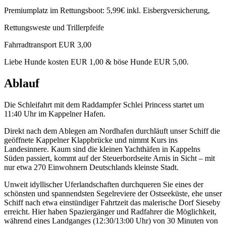
Premiumplatz im Rettungsboot: 5,99€ inkl. Eisbergversicherung,
Rettungsweste und Trillerpfeife
Fahrradtransport EUR 3,00
Liebe Hunde kosten EUR 1,00 & böse Hunde EUR 5,00.
Ablauf
Die Schleifahrt mit dem Raddampfer Schlei Princess startet um
11:40 Uhr im Kappelner Hafen.
Direkt nach dem Ablegen am Nordhafen durchläuft unser Schiff die
geöffnete Kappelner Klappbrücke und nimmt Kurs ins
Landesinnere. Kaum sind die kleinen Yachthäfen in Kappelns
Süden passiert, kommt auf der Steuerbordseite Arnis in Sicht – mit
nur etwa 270 Einwohnern Deutschlands kleinste Stadt.
Unweit idyllischer Uferlandschaften durchqueren Sie eines der
schönsten und spannendsten Segelreviere der Ostseeküste, ehe unser
Schiff nach etwa einstündiger Fahrtzeit das malerische Dorf Sieseby
erreicht. Hier haben Spaziergänger und Radfahrer die Möglichkeit,
während eines Landganges (12:30/13:00 Uhr) von 30 Minuten von