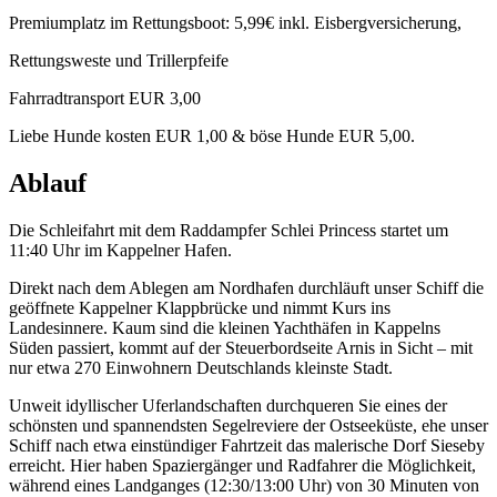
Premiumplatz im Rettungsboot: 5,99€ inkl. Eisbergversicherung,
Rettungsweste und Trillerpfeife
Fahrradtransport EUR 3,00
Liebe Hunde kosten EUR 1,00 & böse Hunde EUR 5,00.
Ablauf
Die Schleifahrt mit dem Raddampfer Schlei Princess startet um
11:40 Uhr im Kappelner Hafen.
Direkt nach dem Ablegen am Nordhafen durchläuft unser Schiff die
geöffnete Kappelner Klappbrücke und nimmt Kurs ins
Landesinnere. Kaum sind die kleinen Yachthäfen in Kappelns
Süden passiert, kommt auf der Steuerbordseite Arnis in Sicht – mit
nur etwa 270 Einwohnern Deutschlands kleinste Stadt.
Unweit idyllischer Uferlandschaften durchqueren Sie eines der
schönsten und spannendsten Segelreviere der Ostseeküste, ehe unser
Schiff nach etwa einstündiger Fahrtzeit das malerische Dorf Sieseby
erreicht. Hier haben Spaziergänger und Radfahrer die Möglichkeit,
während eines Landganges (12:30/13:00 Uhr) von 30 Minuten von