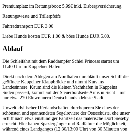
Premiumplatz im Rettungsboot: 5,99€ inkl. Eisbergversicherung,
Rettungsweste und Trillerpfeife
Fahrradtransport EUR 3,00
Liebe Hunde kosten EUR 1,00 & böse Hunde EUR 5,00.
Ablauf
Die Schleifahrt mit dem Raddampfer Schlei Princess startet um
11:40 Uhr im Kappelner Hafen.
Direkt nach dem Ablegen am Nordhafen durchläuft unser Schiff die
geöffnete Kappelner Klappbrücke und nimmt Kurs ins
Landesinnere. Kaum sind die kleinen Yachthäfen in Kappelns
Süden passiert, kommt auf der Steuerbordseite Arnis in Sicht – mit
nur etwa 270 Einwohnern Deutschlands kleinste Stadt.
Unweit idyllischer Uferlandschaften durchqueren Sie eines der
schönsten und spannendsten Segelreviere der Ostseeküste, ehe unser
Schiff nach etwa einstündiger Fahrtzeit das malerische Dorf Sieseby
erreicht. Hier haben Spaziergänger und Radfahrer die Möglichkeit,
während eines Landganges (12:30/13:00 Uhr) von 30 Minuten von