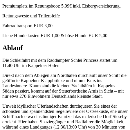
Premiumplatz im Rettungsboot: 5,99€ inkl. Eisbergversicherung,
Rettungsweste und Trillerpfeife
Fahrradtransport EUR 3,00
Liebe Hunde kosten EUR 1,00 & böse Hunde EUR 5,00.
Ablauf
Die Schleifahrt mit dem Raddampfer Schlei Princess startet um
11:40 Uhr im Kappelner Hafen.
Direkt nach dem Ablegen am Nordhafen durchläuft unser Schiff die
geöffnete Kappelner Klappbrücke und nimmt Kurs ins
Landesinnere. Kaum sind die kleinen Yachthäfen in Kappelns
Süden passiert, kommt auf der Steuerbordseite Arnis in Sicht – mit
nur etwa 270 Einwohnern Deutschlands kleinste Stadt.
Unweit idyllischer Uferlandschaften durchqueren Sie eines der
schönsten und spannendsten Segelreviere der Ostseeküste, ehe unser
Schiff nach etwa einstündiger Fahrtzeit das malerische Dorf Sieseby
erreicht. Hier haben Spaziergänger und Radfahrer die Möglichkeit,
während eines Landganges (12:30/13:00 Uhr) von 30 Minuten von