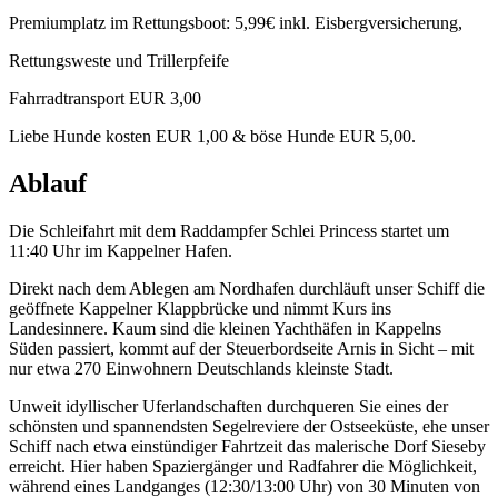
Premiumplatz im Rettungsboot: 5,99€ inkl. Eisbergversicherung,
Rettungsweste und Trillerpfeife
Fahrradtransport EUR 3,00
Liebe Hunde kosten EUR 1,00 & böse Hunde EUR 5,00.
Ablauf
Die Schleifahrt mit dem Raddampfer Schlei Princess startet um
11:40 Uhr im Kappelner Hafen.
Direkt nach dem Ablegen am Nordhafen durchläuft unser Schiff die
geöffnete Kappelner Klappbrücke und nimmt Kurs ins
Landesinnere. Kaum sind die kleinen Yachthäfen in Kappelns
Süden passiert, kommt auf der Steuerbordseite Arnis in Sicht – mit
nur etwa 270 Einwohnern Deutschlands kleinste Stadt.
Unweit idyllischer Uferlandschaften durchqueren Sie eines der
schönsten und spannendsten Segelreviere der Ostseeküste, ehe unser
Schiff nach etwa einstündiger Fahrtzeit das malerische Dorf Sieseby
erreicht. Hier haben Spaziergänger und Radfahrer die Möglichkeit,
während eines Landganges (12:30/13:00 Uhr) von 30 Minuten von