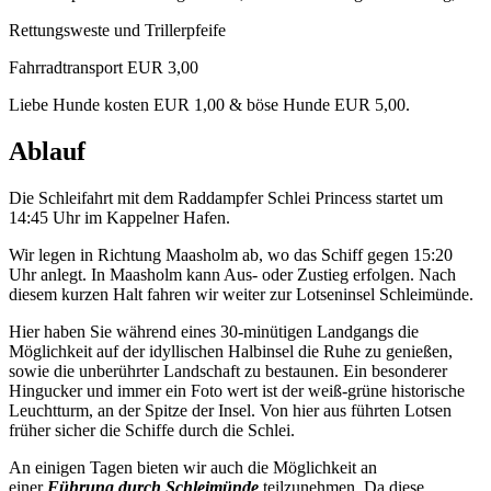
Rettungsweste und Trillerpfeife
Fahrradtransport EUR 3,00
Liebe Hunde kosten EUR 1,00 & böse Hunde EUR 5,00.
Ablauf
Die Schleifahrt mit dem Raddampfer Schlei Princess startet um
14:45 Uhr im Kappelner Hafen.
Wir legen in Richtung Maasholm ab, wo das Schiff gegen 15:20
Uhr anlegt. In Maasholm kann Aus- oder Zustieg erfolgen. Nach
diesem kurzen Halt fahren wir weiter zur Lotseninsel Schleimünde.
Hier haben Sie während eines 30-minütigen Landgangs die
Möglichkeit auf der idyllischen Halbinsel die Ruhe zu genießen,
sowie die unberührter Landschaft zu bestaunen. Ein besonderer
Hingucker und immer ein Foto wert ist der weiß-grüne historische
Leuchtturm, an der Spitze der Insel. Von hier aus führten Lotsen
früher sicher die Schiffe durch die Schlei.
An einigen Tagen bieten wir auch die Möglichkeit an
einer
Führung durch Schleimünde
teilzunehmen. Da diese