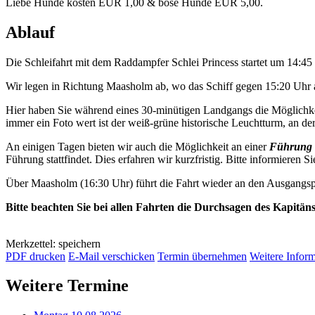
Liebe Hunde kosten EUR 1,00 & böse Hunde EUR 5,00.
Ablauf
Die Schleifahrt mit dem Raddampfer Schlei Princess startet um 14:4
Wir legen in Richtung Maasholm ab, wo das Schiff gegen 15:20 Uhr a
Hier haben Sie während eines 30-minütigen Landgangs die Möglichkei
immer ein Foto wert ist der weiß-grüne historische Leuchtturm, an der 
An einigen Tagen bieten wir auch die Möglichkeit an einer
Führung 
Führung stattfindet. Dies erfahren wir kurzfristig. Bitte informieren Si
Über Maasholm (16:30 Uhr) führt die Fahrt wieder an den Ausgangsp
Bitte beachten Sie bei allen Fahrten die Durchsagen des Kapitän
Merkzettel: speichern
PDF drucken
E-Mail verschicken
Termin übernehmen
Weitere Infor
Weitere Termine