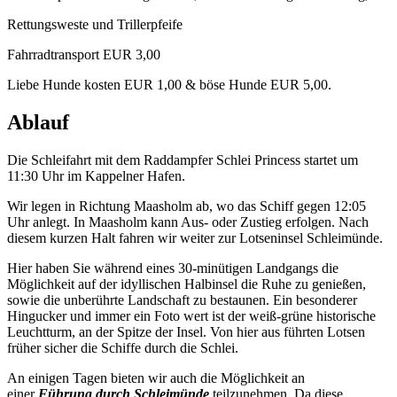
Rettungsweste und Trillerpfeife
Fahrradtransport EUR 3,00
Liebe Hunde kosten EUR 1,00 & böse Hunde EUR 5,00.
Ablauf
Die Schleifahrt mit dem Raddampfer Schlei Princess startet um
11:30 Uhr im Kappelner Hafen.
Wir legen in Richtung Maasholm ab, wo das Schiff gegen 12:05
Uhr anlegt. In Maasholm kann Aus- oder Zustieg erfolgen. Nach
diesem kurzen Halt fahren wir weiter zur Lotseninsel Schleimünde.
Hier haben Sie während eines 30-minütigen Landgangs die
Möglichkeit auf der idyllischen Halbinsel die Ruhe zu genießen,
sowie die unberührte Landschaft zu bestaunen. Ein besonderer
Hingucker und immer ein Foto wert ist der weiß-grüne historische
Leuchtturm, an der Spitze der Insel. Von hier aus führten Lotsen
früher sicher die Schiffe durch die Schlei.
An einigen Tagen bieten wir auch die Möglichkeit an
einer
Führung durch Schleimünde
teilzunehmen. Da diese