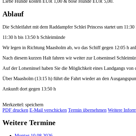
Liebe Hunde kosten EUR 1,00 & böse Hunde EUR 5,00.
Ablauf
Die Schleifahrt mit dem Raddampfer Schlei Princess startet um 11:30
11:30 h bis 13:50 h Schleimünde
Wir legen in Richtung Maasholm ab, wo das Schiff gegen 12:05 h anl
Nach diesem kurzen Halt fahren wir weiter zur Lotseninsel Schleimü
Auf der Lotseninsel haben Sie die Möglichkeit eines Landgangs von 
Über Maasholm (13:15 h) führt die Fahrt wieder an den Ausgangspu
Ankunft dort gegen 13:50 h
Merkzettel: speichern
PDF drucken
E-Mail verschicken
Termin übernehmen
Weitere Infor
Weitere Termine
Montag 10.08.2026